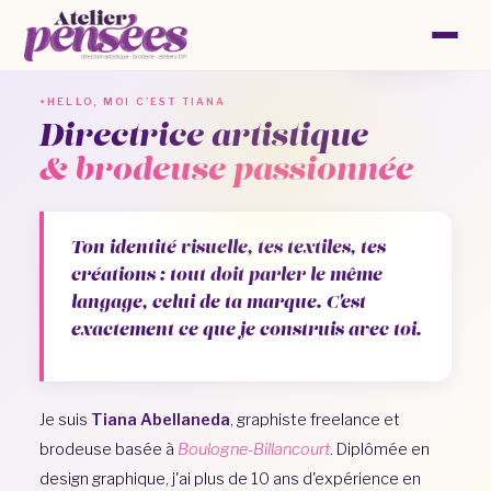
ans d'expertise
DA & broderie
HELLO, MOI C'EST TIANA
Directrice artistique
& brodeuse passionnée
Ton identité visuelle, tes textiles, tes
créations : tout doit parler le même
langage, celui de ta marque. C'est
exactement ce que je construis avec toi.
Je suis
Tiana Abellaneda
, graphiste freelance et
brodeuse basée à
Boulogne-Billancourt
. Diplômée en
design graphique, j'ai plus de 10 ans d'expérience en