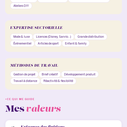
Ateliers DIY
EXPERTISE SECTORIELLE
Mode & luxe
Licences (Disney, Sanrio…)
Grande distribution
Événementiel
Articles de sport
Enfant & family
MÉTHODES DE TRAVAIL
Gestion de projet
Brief créatif
Développement produit
Travail à distance
Réactivité & flexibilité
CE QUI ME GUIDE
Mes
valeurs