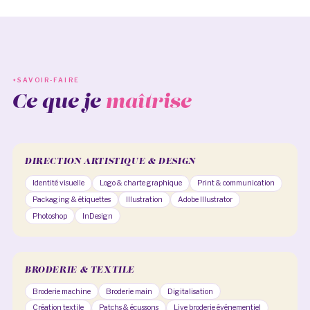
SAVOIR-FAIRE
Ce que je
maîtrise
DIRECTION ARTISTIQUE & DESIGN
Identité visuelle
Logo & charte graphique
Print & communication
Packaging & étiquettes
Illustration
Adobe Illustrator
Photoshop
InDesign
BRODERIE & TEXTILE
Broderie machine
Broderie main
Digitalisation
Création textile
Patchs & écussons
Live broderie événementiel