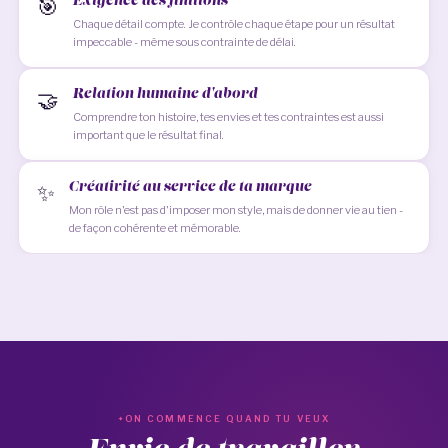
Exigence des finitions
🎯
Chaque détail compte. Je contrôle chaque étape pour un résultat
impeccable - même sous contrainte de délai.
Relation humaine d'abord
🤝
Comprendre ton histoire, tes envies et tes contraintes est aussi
important que le résultat final.
Créativité au service de ta marque
✨
Mon rôle n'est pas d'imposer mon style, mais de donner vie au tien -
de façon cohérente et mémorable.
ON COMMENCE QUAND TU VEUX