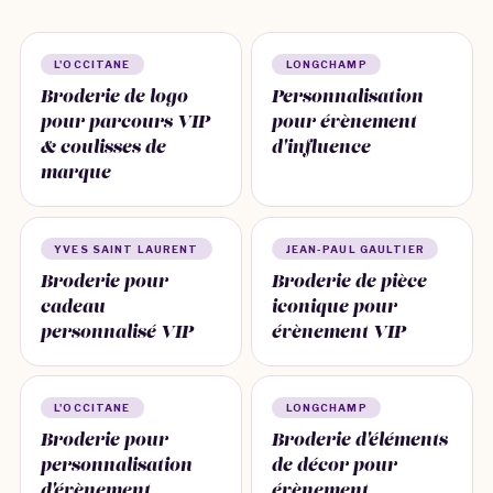
L'OCCITANE
LONGCHAMP
Broderie de logo
Personnalisation
pour parcours VIP
pour évènement
& coulisses de
d'influence
marque
YVES SAINT LAURENT
JEAN-PAUL GAULTIER
Broderie pour
Broderie de pièce
cadeau
iconique pour
personnalisé VIP
évènement VIP
L'OCCITANE
LONGCHAMP
Broderie pour
Broderie d'éléments
personnalisation
de décor pour
d'évènement
évènement