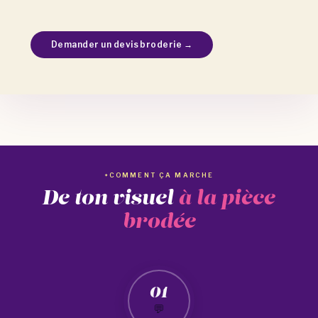
Demander un devis broderie →
COMMENT ÇA MARCHE
De ton visuel
à la pièce
brodée
01
💬