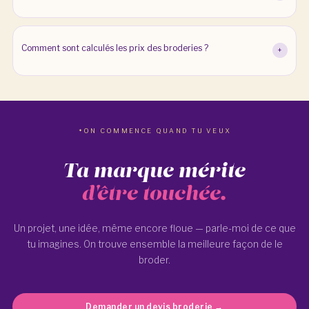
Comment sont calculés les prix des broderies ?
+
ON COMMENCE QUAND TU VEUX
Ta marque mérite
d'être touchée.
Un projet, une idée, même encore floue — parle-moi de ce que
tu imagines. On trouve ensemble la meilleure façon de le
broder.
Demander un devis broderie →